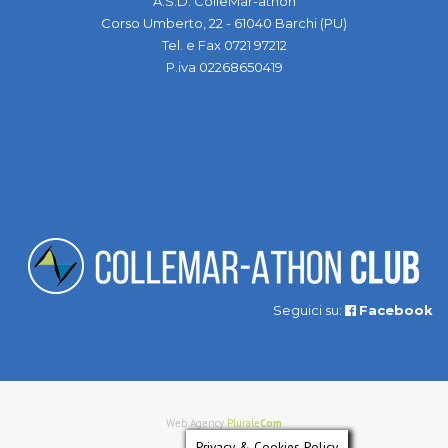
A.S.D. ColleMar-athon
Corso Umberto, 22 - 61040 Barchi (PU)
Tel. e Fax 0721 97212
P.iva 02268650419
Seguici su:
Facebook
Web Agency
Plurale
Com
Privacy & Cookies Policy