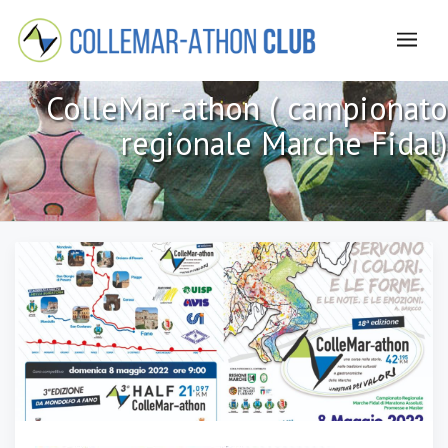
ColleMar-athon ( campionato
regionale Marche Fidal)