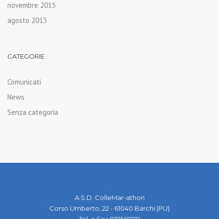
novembre 2015
agosto 2013
CATEGORIE
Comunicati
News
Senza categoria
A.S.D. ColleMar-athon
Corso Umberto, 22 - 61040 Barchi (PU)
Tel. e Fax 0721 97212