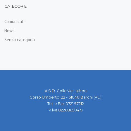
CATEGORIE
Comunicati
News
Senza categoria
A.S.D. ColleMar-athon
Corso Umberto, 22 - 61040 Barchi (PU)
Tel. e Fax 0721 97212
P.iva 02268650419