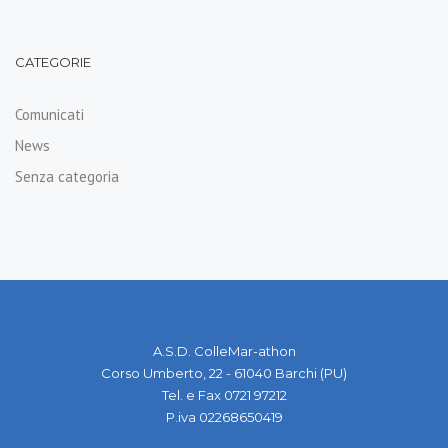
CATEGORIE
Comunicati
News
Senza categoria
A.S.D. ColleMar-athon
Corso Umberto, 22 - 61040 Barchi (PU)
Tel. e Fax 0721 97212
P.iva 02268650419