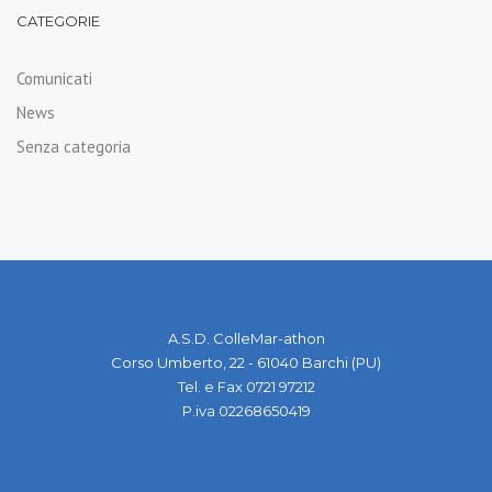
CATEGORIE
Comunicati
News
Senza categoria
A.S.D. ColleMar-athon
Corso Umberto, 22 - 61040 Barchi (PU)
Tel. e Fax 0721 97212
P.iva 02268650419