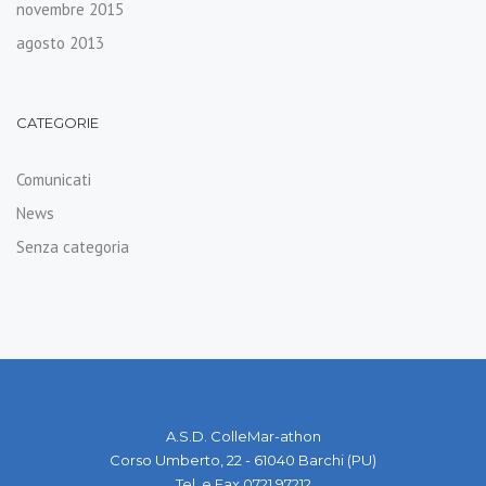
novembre 2015
agosto 2013
CATEGORIE
Comunicati
News
Senza categoria
A.S.D. ColleMar-athon
Corso Umberto, 22 - 61040 Barchi (PU)
Tel. e Fax 0721 97212